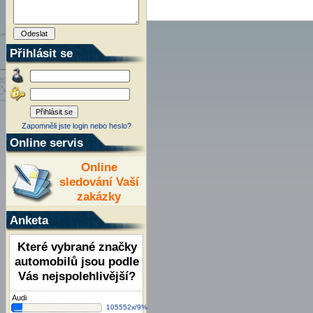
Přihlásit se
Zapomněli jste login nebo heslo?
Online servis
Online
sledování Vaší
zakázky
Anketa
Které vybrané značky
automobilů jsou podle
Vás nejspolehlivější?
Audi
105552x/9%