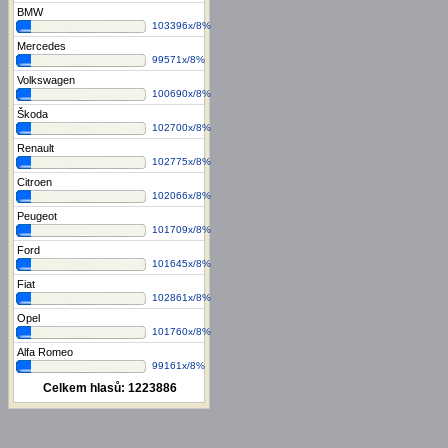
BMW
103396x/8%
Mercedes
99571x/8%
Volkswagen
100690x/8%
Škoda
102700x/8%
Renault
102775x/8%
Citroen
102066x/8%
Peugeot
101709x/8%
Ford
101645x/8%
Fiat
102861x/8%
Opel
101760x/8%
Alfa Romeo
99161x/8%
Celkem hlasů:
1223886