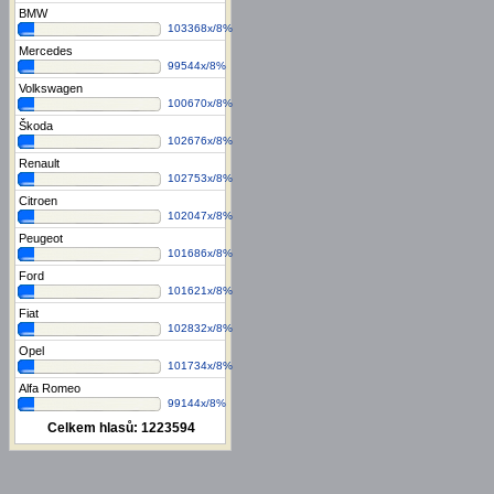
BMW
103368x/8%
Mercedes
99544x/8%
Volkswagen
100670x/8%
Škoda
102676x/8%
Renault
102753x/8%
Citroen
102047x/8%
Peugeot
101686x/8%
Ford
101621x/8%
Fiat
102832x/8%
Opel
101734x/8%
Alfa Romeo
99144x/8%
Celkem hlasů:
1223594