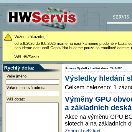
SERVIS
Vážení zákazníci,
od 5.8.2026 do 9.8.2026 máme na naší kamenné prodejně v Lažane
nebudeme dostupní! Odpovídat budeme pouze na emailové adrese: 
Váš HWServis
Rychlý dotaz
Home
Výsledky hledání slova: "Go7400"
Vaše jméno:
Výsledky hledání s
Celkem nalezeno: 1 záz
Vaše e-mailová adresa:
Výměny GPU obvod
Váš dotaz:
a základních desk
Akce na výměnu GPU BGA
slotech a na základních 
Zobrazit celý text