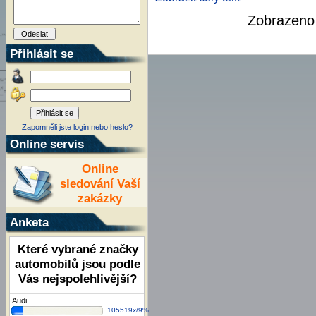
Zobrazen
Přihlásit se
Zapomněli jste login nebo heslo?
Online servis
Online
sledování Vaší
zakázky
Anketa
Které vybrané značky
automobilů jsou podle
Vás nejspolehlivější?
Audi
105519x/9%