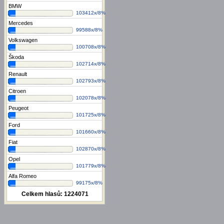
BMW
103412x/8%
Mercedes
99588x/8%
Volkswagen
100708x/8%
Škoda
102714x/8%
Renault
102793x/8%
Citroen
102078x/8%
Peugeot
101725x/8%
Ford
101660x/8%
Fiat
102870x/8%
Opel
101779x/8%
Alfa Romeo
99175x/8%
Celkem hlasů:
1224071