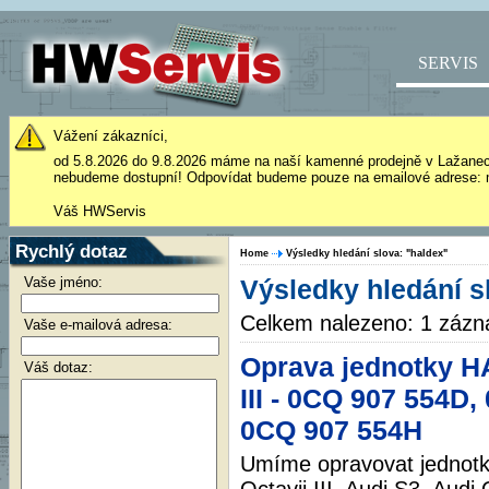
SERVIS
Vážení zákazníci,
od 5.8.2026 do 9.8.2026 máme na naší kamenné prodejně v Lažane
nebudeme dostupní! Odpovídat budeme pouze na emailové adrese: 
Váš HWServis
Rychlý dotaz
Home
Výsledky hledání slova: "haldex"
Vaše jméno:
Výsledky hledání s
Celkem nalezeno: 1 záz
Vaše e-mailová adresa:
Oprava jednotky H
Váš dotaz:
III - 0CQ 907 554D,
0CQ 907 554H
Umíme opravovat jednotky