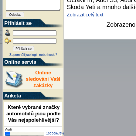
Octavii III, Audi S3, Aud
Skoda Yeti a mnoho další
Zobrazit celý text
Přihlásit se
Zobrazen
Zapomněli jste login nebo heslo?
Online servis
Online
sledování Vaší
zakázky
Anketa
Které vybrané značky
automobilů jsou podle
Vás nejspolehlivější?
Audi
105569x/9%