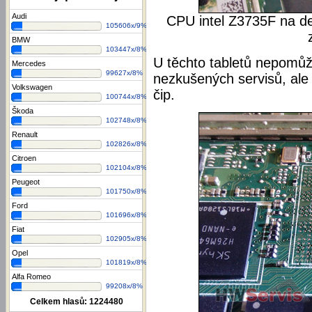
Audi
CPU intel Z3735F na des
105606x/9%
BMW
103447x/8%
U těchto tabletů nepomůž
Mercedes
99627x/8%
nezkušených servisů, ale
Volkswagen
čip.
100744x/8%
Škoda
102748x/8%
Renault
102826x/8%
Citroen
102104x/8%
Peugeot
101750x/8%
Ford
101696x/8%
Fiat
102905x/8%
Opel
101819x/8%
Alfa Romeo
99208x/8%
Celkem hlasů:
1224480