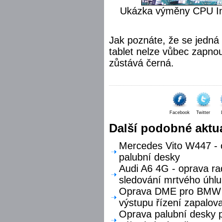
Ukázka výměny CPU Int
Jak poznáte, že se jedná
tablet nelze vůbec zapno
zůstává černá.
Facebook
Twitter
Další podobné aktua
Mercedes Vito W447 - o
palubní desky
Audi A6 4G - oprava ra
sledování mrtvého úhlu
Oprava DME pro BMW F
výstupu řízení zapalova
Oprava palubní desky p