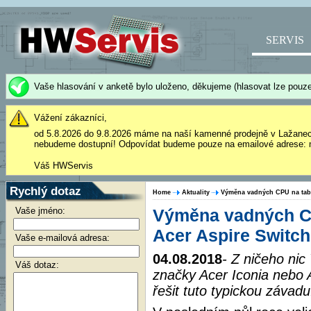
SERVIS
Vaše hlasování v anketě bylo uloženo, děkujeme (hlasovat lze pouze
Vážení zákazníci,
od 5.8.2026 do 9.8.2026 máme na naší kamenné prodejně v Lažane
nebudeme dostupní! Odpovídat budeme pouze na emailové adrese: 
Váš HWServis
Rychlý dotaz
Home
Aktuality
Výměna vadných CPU na tabl
Vaše jméno:
Výměna vadných CP
Acer Aspire Switch
Vaše e-mailová adresa:
04.08.2018
- Z ničeho nic
Váš dotaz:
značky Acer Iconia nebo
řešit tuto typickou závadu