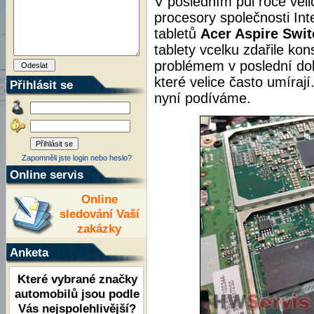
V posledním půl roce vel
procesory společnosti Int
tabletů
Acer Aspire Swit
tablety vcelku zdařile ko
problémem v poslední dob
které velice často umíraj
Přihlásit se
nyní podíváme.
Zapomněli jste login nebo heslo?
Online servis
Online
sledování Vaší
zakázky
Anketa
Které vybrané značky
automobilů jsou podle
Vás nejspolehlivější?