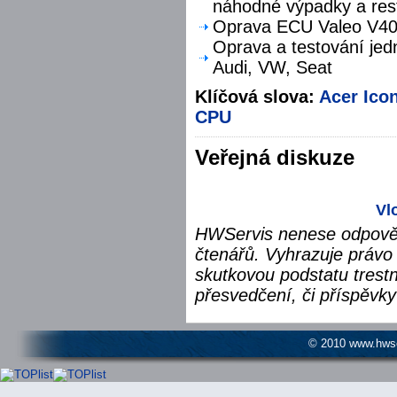
náhodné výpadky a res
Oprava ECU Valeo V40 
Oprava a testování jed
Audi, VW, Seat
Klíčová slova:
Acer Ico
CPU
Veřejná diskuze
Vl
HWServis nenese odpověd
čtenářů. Vyhrazuje právo 
skutkovou podstatu trest
přesvedčení, či příspěvky
© 2010 www.hwser