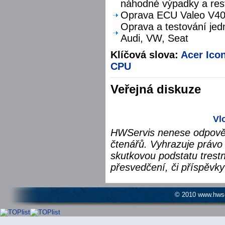
náhodné výpadky a res
Oprava ECU Valeo V40 
Oprava a testování jed
Audi, VW, Seat
Klíčová slova:
Acer Ico
CPU
Veřejná diskuze
Vl
HWServis nenese odpověd
čtenářů. Vyhrazuje právo 
skutkovou podstatu trest
přesvedčení, či příspěvky
© 2010 www.hwser