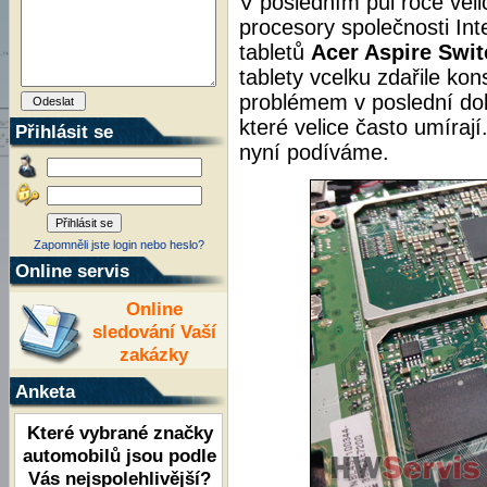
V posledním půl roce vel
procesory společnosti Int
tabletů
Acer Aspire Swit
tablety vcelku zdařile ko
problémem v poslední dob
které velice často umíraj
Přihlásit se
nyní podíváme.
Zapomněli jste login nebo heslo?
Online servis
Online
sledování Vaší
zakázky
Anketa
Které vybrané značky
automobilů jsou podle
Vás nejspolehlivější?