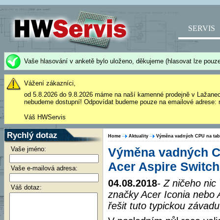
SERVIS
Vaše hlasování v anketě bylo uloženo, děkujeme (hlasovat lze pouze
Vážení zákazníci,
od 5.8.2026 do 9.8.2026 máme na naší kamenné prodejně v Lažane
nebudeme dostupní! Odpovídat budeme pouze na emailové adrese: 
Váš HWServis
Rychlý dotaz
Home
Aktuality
Výměna vadných CPU na tabl
Vaše jméno:
Výměna vadných CP
Acer Aspire Switch
Vaše e-mailová adresa:
04.08.2018
- Z ničeho nic
Váš dotaz:
značky Acer Iconia nebo
řešit tuto typickou závadu