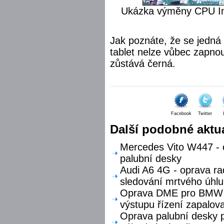
Ukázka výměny CPU Int
Jak poznáte, že se jedná
tablet nelze vůbec zapno
zůstává černá.
Facebook
Twitter
Další podobné aktua
Mercedes Vito W447 - o
palubní desky
Audi A6 4G - oprava ra
sledování mrtvého úhlu
Oprava DME pro BMW F
výstupu řízení zapalova
Oprava palubní desky p