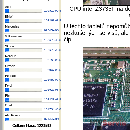
Audi
CPU intel Z3735F na des
105519x/9%
BMW
103368x/8%
U těchto tabletů nepomůž
Mercedes
99545x/8%
nezkušených servisů, ale
Volkswagen
čip.
100670x/8%
Škoda
102676x/8%
Renault
102753x/8%
Citroen
102047x/8%
Peugeot
101687x/8%
Ford
101622x/8%
Fiat
102833x/8%
Opel
101734x/8%
Alfa Romeo
99144x/8%
Celkem hlasů:
1223598