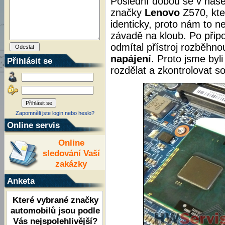
Poslední dobou se v naše
značky
Lenovo
Z570, kte
identicky, proto nám to ne
závadě na kloub. Po přip
odmítal přístroj rozběhno
napájení
. Proto jsme byl
Přihlásit se
rozdělat a zkontrolovat s
Zapomněli jste login nebo heslo?
Online servis
Online
sledování Vaší
zakázky
Anketa
Které vybrané značky
automobilů jsou podle
Vás nejspolehlivější?