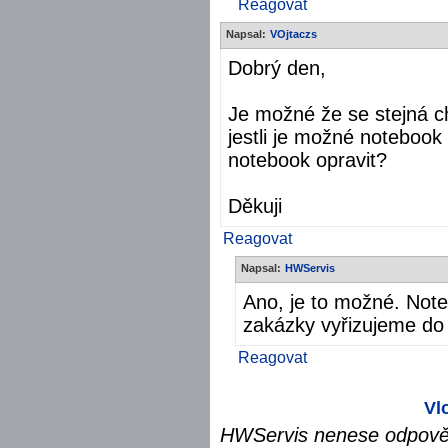
Reagovat
Napsal:
VOjtaczs
Dobrý den,
Je možné že se stejná ch
jestli je možné notebook
notebook opravit?
Děkuji
Reagovat
Napsal:
HWServis
Ano, je to možné. Not
zakázky vyřizujeme do 
Reagovat
Vl
HWServis nenese odpověd