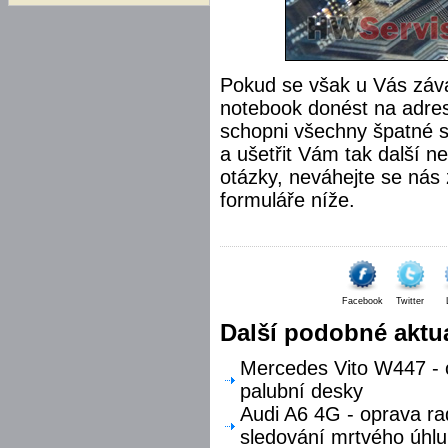
Pokud se však u Vás záva
notebook donést na adres
schopni všechny špatné s
a ušetřit Vám tak další n
otázky, neváhejte se nás 
formuláře níže.
Facebook
Twitter
Další podobné aktua
Mercedes Vito W447 - o
palubní desky
Audi A6 4G - oprava ra
sledování mrtvého úhlu