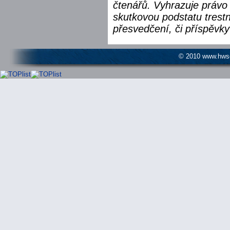
čtenářů. Vyhrazuje právo 
skutkovou podstatu trest
přesvedčení, či příspěvky
© 2010 www.hwser