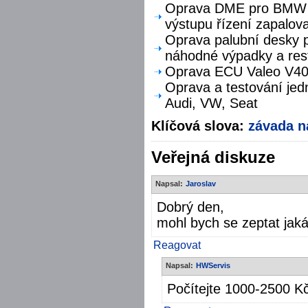
Oprava DME pro BMW F
výstupu řízení zapalova
Oprava palubní desky p
náhodné výpadky a res
Oprava ECU Valeo V40 
Oprava a testování jed
Audi, VW, Seat
Klíčová slova:
závada n
Veřejná diskuze
Napsal:
Jaroslav
Dobrý den,
mohl bych se zeptat jaká
Reagovat
Napsal:
HWServis
Počítejte 1000-2500 K