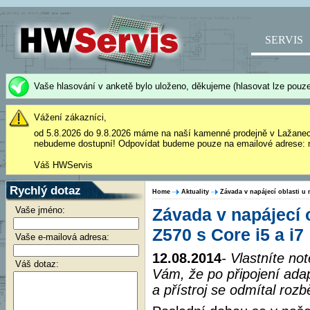
SERVIS
Vaše hlasování v anketě bylo uloženo, děkujeme (hlasovat lze pouze
Vážení zákazníci,
od 5.8.2026 do 9.8.2026 máme na naší kamenné prodejně v Lažane
nebudeme dostupní! Odpovídat budeme pouze na emailové adrese: 
Váš HWServis
Rychlý dotaz
Home
Aktuality
Závada v napájecí oblasti u
Vaše jméno:
Závada v napájecí 
Z570 s Core i5 a i7
Vaše e-mailová adresa:
12.08.2014
- Vlastníte n
Váš dotaz:
Vám, že po připojení adap
a přístroj se odmítal roz