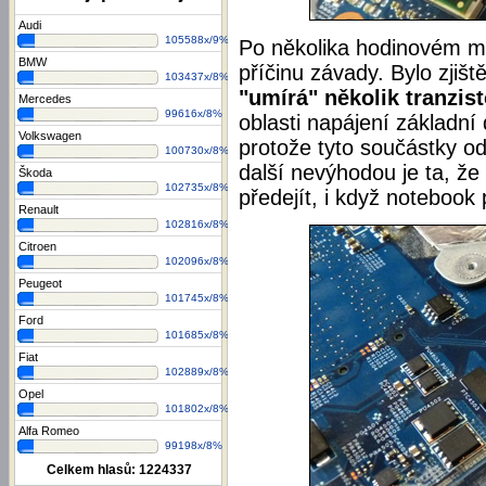
Audi
105588x/9%
Po několika hodinovém mě
BMW
příčinu závady. Bylo zjišt
103437x/8%
"umírá" několik tranzis
Mercedes
99616x/8%
oblasti napájení základní 
Volkswagen
protože tyto součástky o
100730x/8%
další nevýhodou je ta, ž
Škoda
102735x/8%
předejít, i když notebook p
Renault
102816x/8%
Citroen
102096x/8%
Peugeot
101745x/8%
Ford
101685x/8%
Fiat
102889x/8%
Opel
101802x/8%
Alfa Romeo
99198x/8%
Celkem hlasů:
1224337