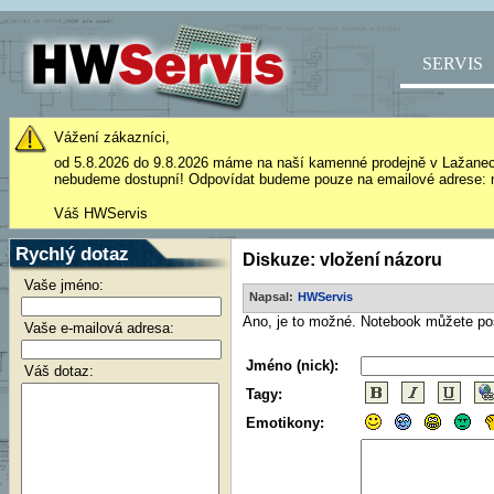
SERVIS
Vážení zákazníci,
od 5.8.2026 do 9.8.2026 máme na naší kamenné prodejně v Lažane
nebudeme dostupní! Odpovídat budeme pouze na emailové adrese: 
Váš HWServis
Rychlý dotaz
Diskuze: vložení názoru
Vaše jméno:
Napsal:
HWServis
Ano, je to možné. Notebook můžete pos
Vaše e-mailová adresa:
Jméno (nick):
Váš dotaz:
Tagy:
Emotikony: