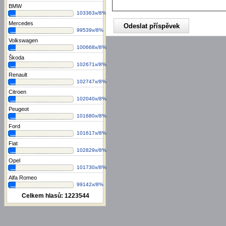
BMW
103363x/8%
Mercedes
99539x/8%
Volkswagen
100668x/8%
Škoda
102671x/8%
Renault
102747x/8%
Citroen
102040x/8%
Peugeot
101680x/8%
Ford
101617x/8%
Fiat
102829x/8%
Opel
101730x/8%
Alfa Romeo
99142x/8%
Celkem hlasů:
1223544