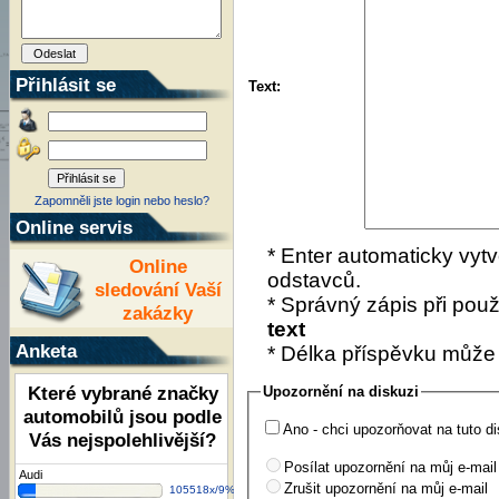
Přihlásit se
Text:
Zapomněli jste login nebo heslo?
Online servis
* Enter automaticky vytv
Online
odstavců.
sledování Vaší
* Správný zápis při použí
zakázky
text
Anketa
* Délka příspěvku může
Které vybrané značky
Upozornění na diskuzi
automobilů jsou podle
Ano - chci upozorňovat na tuto di
Vás nejspolehlivější?
Posílat upozornění na můj e-mail
Audi
Zrušit upozornění na můj e-mail
105518x/9%