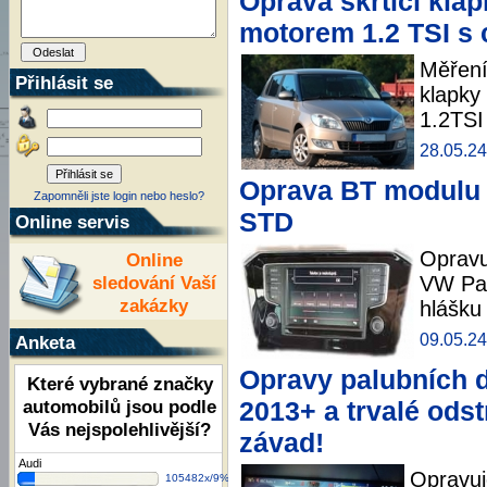
Oprava škrtící kla
motorem 1.2 TSI s
Měření
Přihlásit se
klapky
1.2TSI
28.05.24
Oprava BT modulu 
Zapomněli jste login nebo heslo?
STD
Online servis
Opravu
Online
sledování Vaší
VW Pas
zakázky
hlášku
09.05.24
Anketa
Opravy palubních d
Které vybrané značky
automobilů jsou podle
2013+ a trvalé ods
Vás nejspolehlivější?
závad!
Audi
Opravuj
105482x/9%