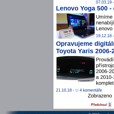
07.03.19 -
Lenovo Yoga 500 - 
Umíme o
nenabíj
Lenovo 
19.12.18 -
Opravujeme digitál
Toyota Yaris 2006-
Provádí
přístro
2006-20
a 2010-
komplet
21.10.18 -
4 komentáře
Zobrazeno
Předchozí
1