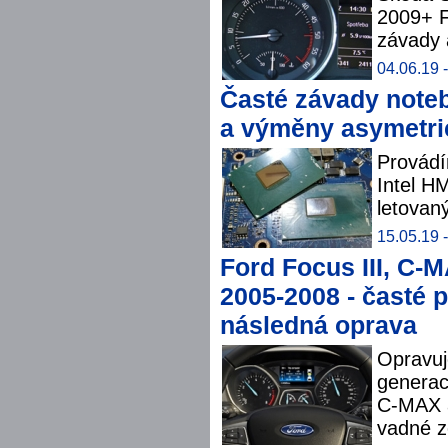
2009+ F
závady 
04.06.19 -
Časté závady note
a výměny asymetri
Provádí
Intel H
letovan
15.05.19 -
Ford Focus III, C-
2005-2008 - časté p
následná oprava
Opravuj
generac
C-MAX a
vadné z