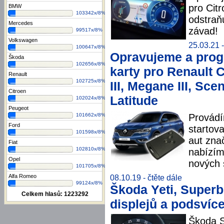
pro Cit
BMW
103342x/8%
odstraň
Mercedes
závad!
99517x/8%
Volkswagen
25.03.21 -
100647x/8%
Opravujeme a prog
Škoda
102656x/8%
karty pro Renault C
Renault
102725x/8%
III, Megane III, Sce
Citroen
Latitude
102024x/8%
Peugeot
101662x/8%
Provádí
Ford
startov
101598x/8%
aut zna
Fiat
102810x/8%
nabízím
Opel
nových 
101705x/8%
Alfa Romeo
08.10.19 -
čtěte dále
99124x/8%
Škoda Yeti, Superb 
Celkem hlasů:
1223292
displejů a podsvíc
Škoda S