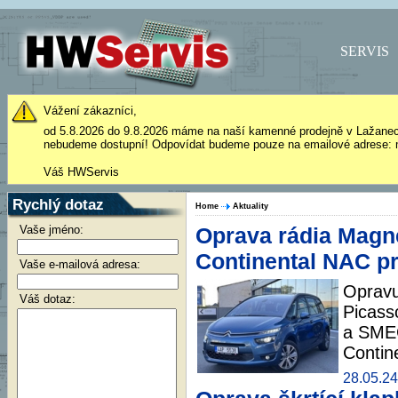
SERVIS
Vážení zákazníci,
od 5.8.2026 do 9.8.2026 máme na naší kamenné prodejně v Lažane
nebudeme dostupní! Odpovídat budeme pouze na emailové adrese: 
Váš HWServis
Rychlý dotaz
Home
Aktuality
Vaše jméno:
Oprava rádia Magn
Continental NAC pr
Vaše e-mailová adresa:
Opravu
Váš dotaz:
Picass
a SMEG
Contin
28.05.24