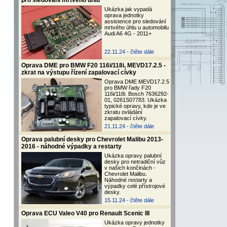
pro sledování mrtvého úhlu
Ukázka jak vypadá
oprava jednotky
assistence pro sledování
mrtvého úhlu u automobilu
Audi A6 4G - 2011+
22.11.24 -
čtěte dále
Oprava DME pro BMW F20 116i/118i, MEVD17.2.5 -
zkrat na výstupu řízení zapalovací cívky
Oprava DME MEVD17.2.5
pro BMW řady F20
116i/118i. Bosch 7636292-
01, 0261S07783. Ukázka
typické opravy, kde je ve
zkratu ovládání
zapalovací cívky.
21.11.24 -
čtěte dále
Oprava palubní desky pro Chevrolet Malibu 2013-
2016 - náhodné výpadky a restarty
Ukázka opravy palubní
desky pro netradiční vůz
v našich končinách -
Chevrolet Malibu.
Náhodné restarty a
výpadky celé přístrojové
desky.
15.11.24 -
čtěte dále
Oprava ECU Valeo V40 pro Renault Scenic III
Ukázka opravy jednotky