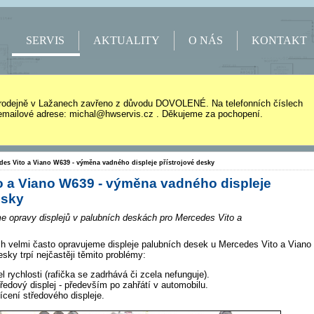
SERVIS
AKTUALITY
O NÁS
KONTAKT
rodejně v Lažanech zavřeno z důvodu DOVOLENÉ. Na telefonních číslech
mailové adrese: michal@hwservis.cz . Děkujeme za pochopení.
des Vito a Viano W639 - výměna vadného displeje přístrojové desky
o a Viano W639 - výměna vadného displeje
esky
e opravy displejů v palubních deskách pro Mercedes Vito a
h velmi často opravujeme displeje palubních desek u Mercedes Vito a Viano
sky trpí nejčastěji těmito problémy:
l rychlosti (rafička se zadrhává či zcela nefunguje).
tředový displej - především po zahřátí v automobilu.
cení středového displeje.