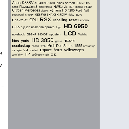
Asus K53SV
black screen
ATI
4G0907568D
Citroen C5
Playstation 3
HWServis
heslo
elektronika
807
modul
P5110
Citroen
Mercedes
výměna HD 4200
Ford
displej
řadič
oprava škrtící klapky
auto
password
smeg+
fleky
RSX
GPU
reballing
reset
Chevrolet
Lenovo
HD 6950
G555 a jejich následná oprava
logo
LCD
deska
notebook
spuštění
8800GT
Toshiba
HD 3850
bios
yaris
HD3200
gesto
osciloskop
Preh
Dell Studio 1555
canon
web
nestartuje
Asus
volkswagen
Espace
VIA
za tepla
měření
le
HP
artefakty
poškozený pin
0332
 V