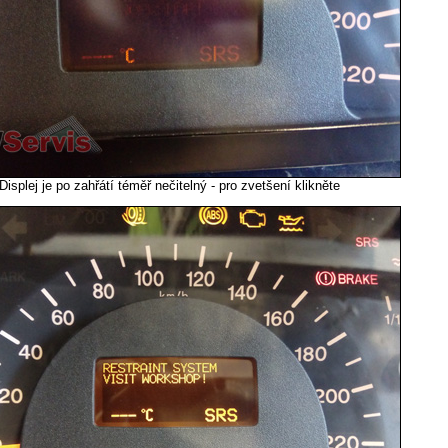
Displej je po zahřátí téměř nečitelný - pro zvetšení klikněte