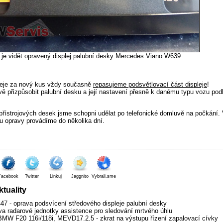
 je vidět opravený displej palubní desky Mercedes Viano W639
leje za nový kus vždy současně
repasujeme podsvětlovací část displeje
!
ě přizpůsobit palubní desku a její nastavení přesně k danému typu vozu pod
přístrojových desek jsme schopni udělat po telefonické domluvě na počkání.
u opravy provádíme do několika dní.
Facebook
Twitter
Linkuj
Jaggnito
Vybrali.sme
tuality
7 - oprava podsvícení středového displeje palubní desky
va radarové jednotky assistence pro sledování mrtvého úhlu
MW F20 116i/118i, MEVD17.2.5 - zkrat na výstupu řízení zapalovací cívky