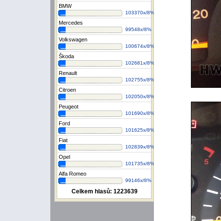
BMW
103370x/8%
Mercedes
99548x/8%
Volkswagen
100674x/8%
Škoda
102681x/8%
Renault
102755x/8%
Citroen
102050x/8%
Peugeot
101690x/8%
Ford
101625x/8%
Fiat
102839x/8%
Opel
101735x/8%
Alfa Romeo
99146x/8%
Celkem hlasů:
1223639