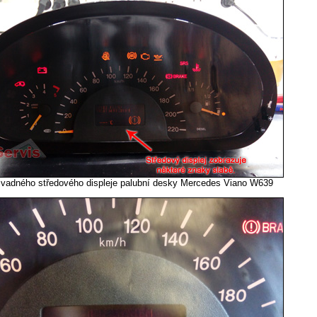
vadného středového displeje palubní desky Mercedes Viano W639