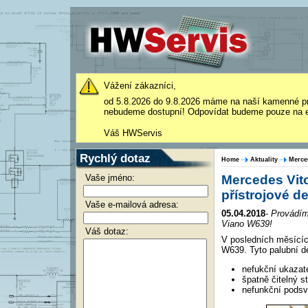
Vážení zákazníci,
od 5.8.2026 do 9.8.2026 máme na naší kamenné p
nebudeme dostupní! Odpovídat budeme pouze na e
Váš HWServis
Rychlý dotaz
Home
Aktuality
Merce
Vaše jméno:
Mercedes Vit
přístrojové d
Vaše e-mailová adresa:
05.04.2018
- Provádím
Viano W639!
Váš dotaz:
V posledních měsícíc
W639. Tyto palubní de
nefukční ukazate
špatně čitelný s
nefunkční podsví