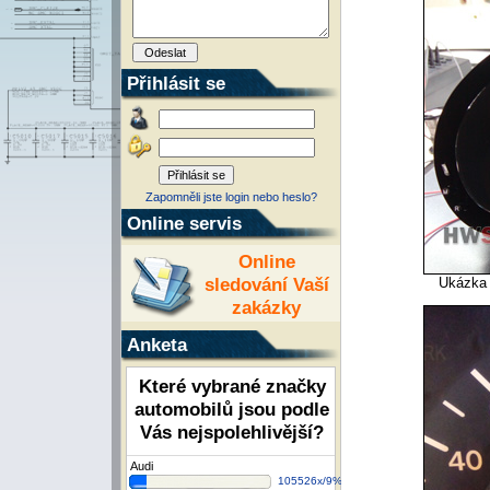
Přihlásit se
Zapomněli jste login nebo heslo?
Online servis
Online
sledování Vaší
Ukázka 
zakázky
Anketa
Které vybrané značky
automobilů jsou podle
Vás nejspolehlivější?
Audi
105526x/9%