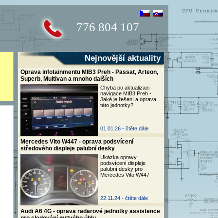
776 804 107
Nejnovější aktuality
Oprava infotainmentu MIB3 Preh - Passat, Arteon,
Superb, Multivan a mnoho dalších
Chyba po aktualizaci
navigace MIB3 Preh -
Jaké je řešení a oprava
této jednotky?
01.01.26 -
čtěte dále
Mercedes Vito W447 - oprava podsvícení
středového displeje palubní desky
Ukázka opravy
podsvícení displeje
palubní desky pro
Mercedes Vito W447
22.11.24 -
čtěte dále
Audi A6 4G - oprava radarové jednotky assistence