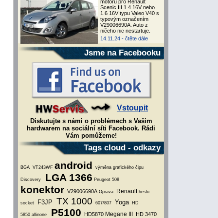
motoru pro Renault
Scenic III 1.4 16V nebo
1.6 16V typu Valeo V40 s
typovým označením
V29006690A. Auto z
ničeho nic nestartuje.
14.11.24 -
čtěte dále
Jsme na Facebooku
Vstoupit
Diskutujte s námi o problémech s Vašim
hardwarem na sociální síti Facebook. Rádi
Vám pomůžeme!
Tags cloud - odkazy
android
BGA
VT243WF
výměna grafického čipu
LGA 1366
Discovery
Peugeot 508
konektor
Renault
V29006690A
Oprava
heslo
TX 1000
F3JP
Yoga
socket
607/807
HD
P5100
Megane III
HD5870
HD 3470
5850
allinone