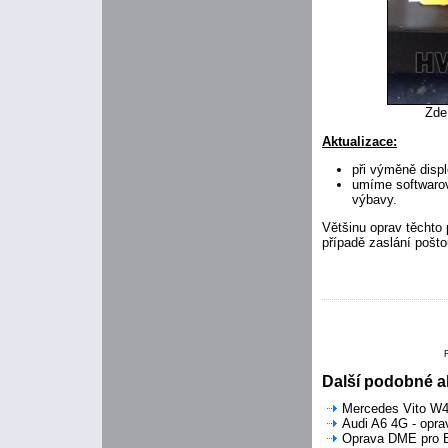
Zde
Aktualizace:
při výměně disp
umíme softwarov
výbavy.
Většinu oprav těchto 
případě zaslání pošto
Další podobné ak
Mercedes Vito W44
Audi A6 4G - opra
Oprava DME pro B