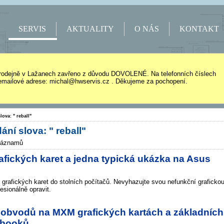
SERVIS
AKTUALITY
O NÁS
KONTAKT
rodejně v Lažanech zavřeno z důvodu DOVOLENÉ. Na telefonních číslech
mailové adrese: michal@hwservis.cz . Děkujeme za pochopení.
lova: " reball"
ání slova: " reball"
záznamů
fických karet a jedna typická ukázka na Asus
grafických karet do stolních počítačů. Nevyhazujte svou nefunkční graficko
fesionálně opravit.
bvodů na MXM grafických kartách a základních
ebooků