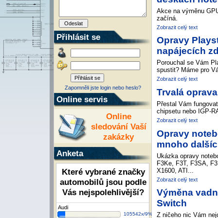
Akce na výměnu GPU 
začíná.
Zobrazit celý text
Přihlásit se
Opravy Plays
napájecích zd
Porouchal se Vám Pla
spustit? Máme pro Vás
Zobrazit celý text
Zapomněli jste login nebo heslo?
Trvalá oprav
Online servis
Přestal Vám fungovat
chipsetu nebo IGP-RA
Online
Zobrazit celý text
sledování Vaší
Opravy noteb
zakázky
mnoho další
Anketa
Ukázka opravy noteb
F3Ke, F3T, F3SA, F3U
X1600, ATI...
Které vybrané značky
Zobrazit celý text
automobilů jsou podle
Vás nejspolehlivější?
Výměna vadný
Switch
Audi
105542x/9%
Z ničeho nic Vám nej