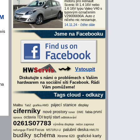
motoru pro Renault
Scenic III 1.4 16V nebo
1.6 16V typu Valeo V40 s
typovým označením
0M
V29006690A. Auto z
ničeho nic nestartuje.
14.11.24 -
čtěte dále
vis
Jsme na Facebooku
Vstoupit
Diskutujte s námi o problémech s Vašim
hardwarem na sociální síti Facebook. Rádi
na
Vám pomůžeme!
Tags cloud - odkazy
pájecí stanice
Malibu
display
Tab2
grafika AMD
ciferníky
nové prostory
první
fabia
toner
DME
octavia TDI teplý start
oprava
odblokování
0261S07783
výměna displeje
nelze zapnout
palubní deska
Ford Focus
nefunguje
M571RU-U
HM170
budíky
schéma
grafické karty
Xtreme 620