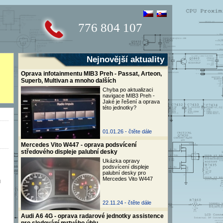
776 804 107
Nejnovější aktuality
Oprava infotainmentu MIB3 Preh - Passat, Arteon,
Superb, Multivan a mnoho dalších
Chyba po aktualizaci
navigace MIB3 Preh -
Jaké je řešení a oprava
této jednotky?
01.01.26 -
čtěte dále
Mercedes Vito W447 - oprava podsvícení
středového displeje palubní desky
Ukázka opravy
podsvícení displeje
palubní desky pro
Mercedes Vito W447
u
22.11.24 -
čtěte dále
Audi A6 4G - oprava radarové jednotky assistence