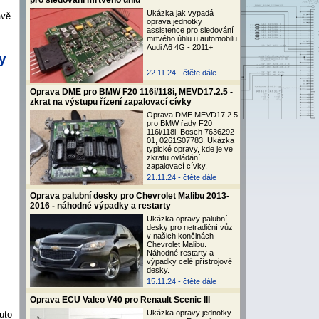
pro sledování mrtvého úhlu
Ukázka jak vypadá
ávě
oprava jednotky
assistence pro sledování
mrtvého úhlu u automobilu
Audi A6 4G - 2011+
y
22.11.24 -
čtěte dále
Oprava DME pro BMW F20 116i/118i, MEVD17.2.5 -
zkrat na výstupu řízení zapalovací cívky
Oprava DME MEVD17.2.5
pro BMW řady F20
116i/118i. Bosch 7636292-
01, 0261S07783. Ukázka
typické opravy, kde je ve
zkratu ovládání
zapalovací cívky.
21.11.24 -
čtěte dále
Oprava palubní desky pro Chevrolet Malibu 2013-
2016 - náhodné výpadky a restarty
Ukázka opravy palubní
desky pro netradiční vůz
v našich končinách -
Chevrolet Malibu.
Náhodné restarty a
výpadky celé přístrojové
desky.
15.11.24 -
čtěte dále
Oprava ECU Valeo V40 pro Renault Scenic III
Ukázka opravy jednotky
uto