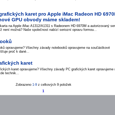
rafických karet pro Apple iMac Radeon HD 697
 nové GPU obvody máme skladem!
 karta na Apple iMac A1312/A1311 s Radeonem HD 6970M a autorizovaný ser
iž není možná? Naše společnost nabízí seriozní opravu formou...
booků
oků opravujeme? Všechny závady notebooků opravujeme na součástkové
išťuje proč k dané...
fických karet
fických karet opravujeme? Všechny závady PC grafických karet opravujeme 
de technik...
Zobrazeno
1-9
z celkových 9 položek
1