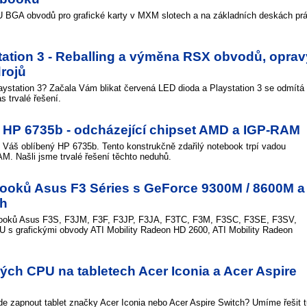
BGA obvodů pro grafické karty v MXM slotech a na základních deskách pr
tation 3 - Reballing a výměna RSX obvodů, oprav
rojů
ystation 3? Začala Vám blikat červená LED dioda a Playstation 3 se odmítá
 trvalé řešení.
a HP 6735b - odcházející chipset AMD a IGP-RAM
 Váš oblíbený HP 6735b. Tento konstrukčně zdařilý notebook trpí vadou
M. Našli jsme trvalé řešení těchto neduhů.
ooků Asus F3 Séries s GeForce 9300M / 8600M a
ch
ooků Asus F3S, F3JM, F3F, F3JP, F3JA, F3TC, F3M, F3SC, F3SE, F3SV,
 s grafickými obvody ATI Mobility Radeon HD 2600, ATI Mobility Radeon
ch CPU na tabletech Acer Iconia a Acer Aspire
de zapnout tablet značky Acer Iconia nebo Acer Aspire Switch? Umíme řešit t