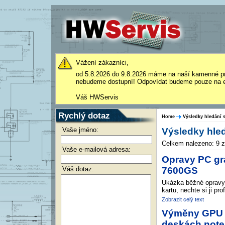
Vážení zákazníci,
od 5.8.2026 do 9.8.2026 máme na naší kamenné p
nebudeme dostupní! Odpovídat budeme pouze na e
Váš HWServis
Rychlý dotaz
Home
Výsledky hledání s
Vaše jméno:
Výsledky hled
Celkem nalezeno: 9 
Vaše e-mailová adresa:
Opravy PC gra
Váš dotaz:
7600GS
Ukázka běžné opravy 
kartu, nechte si ji pro
Zobrazit celý text
Výměny GPU o
deskách not