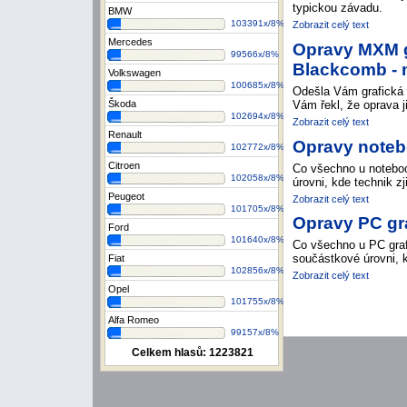
typickou závadu.
BMW
103391x/8%
Zobrazit celý text
Mercedes
Opravy MXM g
99566x/8%
Blackcomb -
Volkswagen
100685x/8%
Odešla Vám grafická
Vám řekl, že oprava j
Škoda
102694x/8%
Zobrazit celý text
Renault
Opravy note
102772x/8%
Citroen
Co všechno u notebo
102058x/8%
úrovni, kde technik zj
Peugeot
Zobrazit celý text
101705x/8%
Opravy PC gra
Ford
101640x/8%
Co všechno u PC gra
součástkové úrovni, k
Fiat
102856x/8%
Zobrazit celý text
Opel
101755x/8%
Alfa Romeo
99157x/8%
Celkem hlasů:
1223821