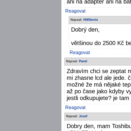
ani na adapter ani na bat
Reagovat
Napsal:
HWServis
Dobrý den,
většinou do 2500 Kč b
Reagovat
Napsal:
Pavel
Zdravím chci se zeptat m
mi zhasne lcd ale jede. 
možné že má nějaké tepe
až po čase jako kdyby vy
jestli odkupujete? je tam
Reagovat
Napsal:
Josef
Dobry den, mam Toshibu 