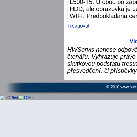
L500-T5. U obou po zapnut
HDD, ale obrazovka je ce
WIFI. Predpokladana cen
Reagovat
Vl
HWServis nenese odpověd
čtenářů. Vyhrazuje právo 
skutkovou podstatu trest
přesvedčení, či příspěvky
© 2010 www.hwser