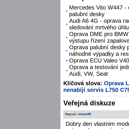
Mercedes Vito W447 - o
palubní desky
Audi A6 4G - oprava ra
sledování mrtvého úhlu
Oprava DME pro BMW F
výstupu řízení zapalova
Oprava palubní desky p
náhodné výpadky a res
Oprava ECU Valeo V40 
Oprava a testování jed
Audi, VW, Seat
Klíčová slova:
Oprava 
nenabíjí
servis L750
C7
Veřejná diskuze
Napsal:
nitram88
Dobry den vlastnim mode