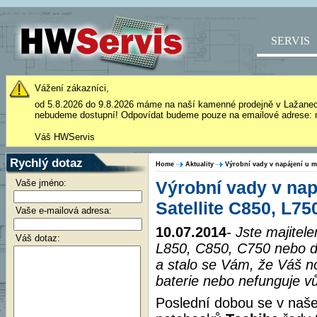
SERVIS
Vážení zákazníci,
od 5.8.2026 do 9.8.2026 máme na naší kamenné prodejně v Lažane
nebudeme dostupní! Odpovídat budeme pouze na emailové adrese: 
Váš HWServis
Rychlý dotaz
Home
Aktuality
Výrobní vady v napájení u m
Vaše jméno:
Výrobní vady v nap
Satellite C850, L75
Vaše e-mailová adresa:
10.07.2014
- Jste majitel
Váš dotaz:
L850, C850, C750 nebo da
a stalo se Vám, že Váš n
baterie nebo nefunguje vů
Poslední dobou se v naše