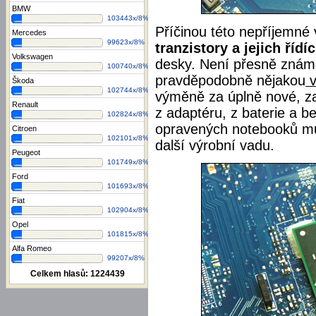
BMW
103443x/8%
Příčinou této nepříjemné
Mercedes
99623x/8%
tranzistory a jejich řídí
Volkswagen
desky. Není přesně známo
100740x/8%
pravděpodobně nějakou
v
Škoda
102744x/8%
výměně za úplně nové, za
Renault
z adaptéru, z baterie a b
102824x/8%
opravených notebooků můž
Citroen
102101x/8%
další výrobní vadu.
Peugeot
101749x/8%
Ford
101693x/8%
Fiat
102904x/8%
Opel
101815x/8%
Alfa Romeo
99207x/8%
Celkem hlasů:
1224439