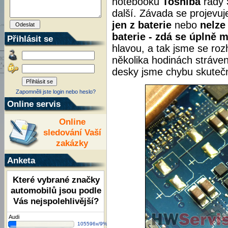
notebooků
Toshiba
řady
další. Závada se projevuj
jen z baterie
nebo
nelze
baterie - zdá se úplně m
Přihlásit se
hlavou, a tak jsme se roz
několika hodinách stráv
desky jsme chybu skutečně
Zapomněli jste login nebo heslo?
Online servis
Online
sledování Vaší
zakázky
Anketa
Které vybrané značky
automobilů jsou podle
Vás nejspolehlivější?
Audi
105596x/9%