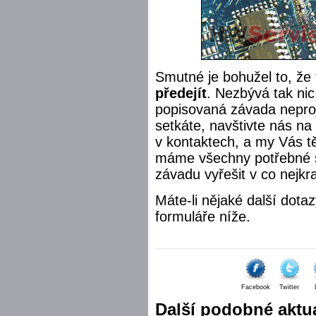
Smutné je bohužel to, ž
předejít
. Nezbývá tak nic
popisovaná závada neproj
setkáte, navštivte nás na
v kontaktech, a my Vás tě
máme všechny potřebné 
závadu vyřešit v co nejk
Máte-li nějaké další dota
formuláře níže.
Facebook
Twitter
Další podobné aktua